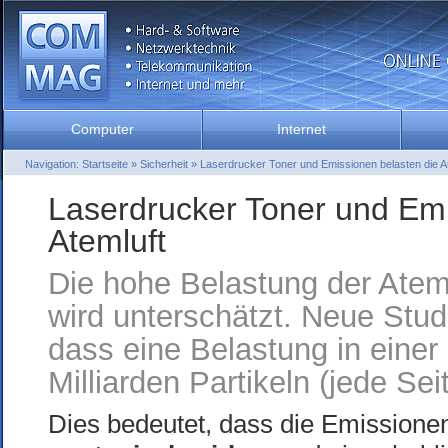
Computer
Internet
Navigation:
Startseite
»
Sicherheit
»
Laserdrucker Toner und Emissionen belasten die A
Laserdrucker Toner und Emi
Atemluft
Die hohe Belastung der Atem
wird unterschätzt. Neue Stu
dass eine Belastung in eine
Milliarden Partikeln (jede Sei
Dies bedeutet, dass die Emission