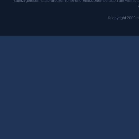
Zuletzt gelesen:
Laserdrucker Toner und Emissionen belasten die Atemluft
©copyright 2009 by