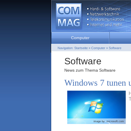
Computer
Navigation:
Startseite
»
Computer
»
Software
Software
News zum Thema Software
Windows 7 tunen u
H
T
image by: microsoft.com