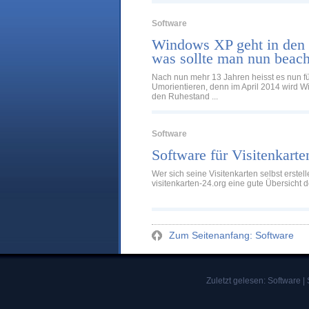
Software
Windows XP geht in den
was sollte man nun beac
Nach nun mehr 13 Jahren heisst es nun f
Umorientieren, denn im April 2014 wird Wi
den Ruhestand ...
Software
Software für Visitenkarte
Wer sich seine Visitenkarten selbst erstell
visitenkarten-24.org eine gute Übersicht der
Zum Seitenanfang: Software
Zuletzt gelesen:
Software
|