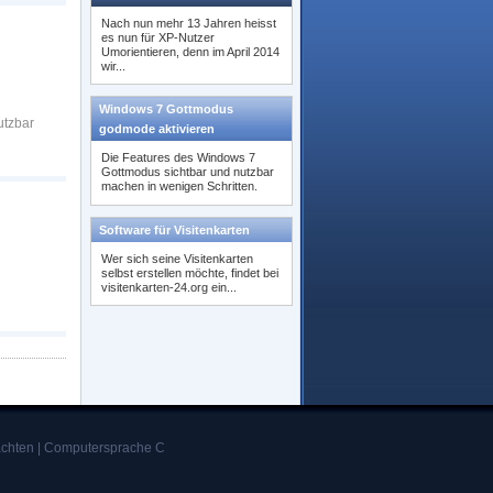
Nach nun mehr 13 Jahren heisst
es nun für XP-Nutzer
Umorientieren, denn im April 2014
wir...
Windows 7 Gottmodus
utzbar
godmode aktivieren
Die Features des Windows 7
Gottmodus sichtbar und nutzbar
machen in wenigen Schritten.
Software für Visitenkarten
Wer sich seine Visitenkarten
selbst erstellen möchte, findet bei
visitenkarten-24.org ein...
achten
|
Computersprache C