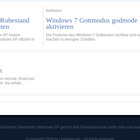
Software
 Ruhestand
Windows 7 Gottmodus godmode
hten
aktivieren
ür XP-Nutzer
Die Features des Windows 7 Gottmodus sichtbar und n
ndows XP offiziell in
machen in wenigen Schritten.
n
en möchte, findet bei
 frei erhält...
Sicherheit
|
Netzwerk
|
Windows XP geht in den Ruhestand was sollte man nun be
©copyright 2009 by commag.org - all rights reserved.