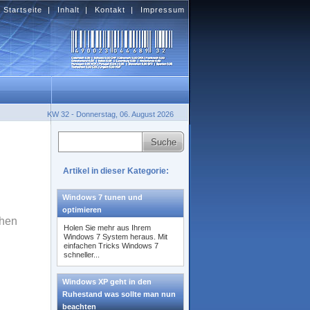
Startseite
|
Inhalt
|
Kontakt
|
Impressum
KW 32 - Donnerstag, 06. August 2026
Artikel in dieser Kategorie:
Windows 7 tunen und
optimieren
chen
Holen Sie mehr aus Ihrem
Windows 7 System heraus. Mit
einfachen Tricks Windows 7
schneller...
Windows XP geht in den
Ruhestand was sollte man nun
beachten