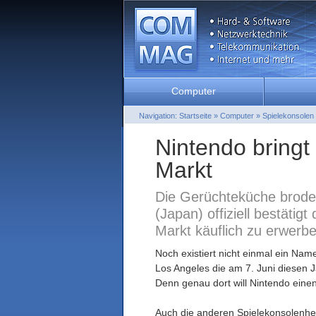
Computer
Navigation:
Startseite
»
Computer
»
Spielekonsolen
Nintendo bringt
Markt
Die Gerüchteküche brodelt
(Japan) offiziell bestäti
Markt käuflich zu erwerbe
Noch existiert nicht einmal ein Nam
Los Angeles die am 7. Juni diesen J
Denn genau dort will Nintendo einen
Auch die anderen Spielekonsolenhers