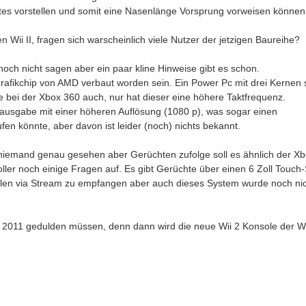
rstes vorstellen und somit eine Nasenlänge Vorsprung vorweisen können
n Wii II, fragen sich warscheinlich viele Nutzer der jetzigen Baureihe?
och nicht sagen aber ein paar kline Hinweise gibt es schon.
-Grafikchip von AMD verbaut worden sein. Ein Power Pc mit drei Kernen s
bei der Xbox 360 auch, nur hat dieser eine höhere Taktfrequenz.
ausgabe mit einer höheren Auflösung (1080 p), was sogar einen
fen könnte, aber davon ist leider (noch) nichts bekannt.
niemand genau gesehen aber Gerüchten zufolge soll es ähnlich der X
oller noch einige Fragen auf. Es gibt Gerüchte über einen 6 Zoll Touch
elen via Stream zu empfangen aber auch dieses System wurde noch ni
i 2011 gedulden müssen, denn dann wird die neue Wii 2 Konsole der W