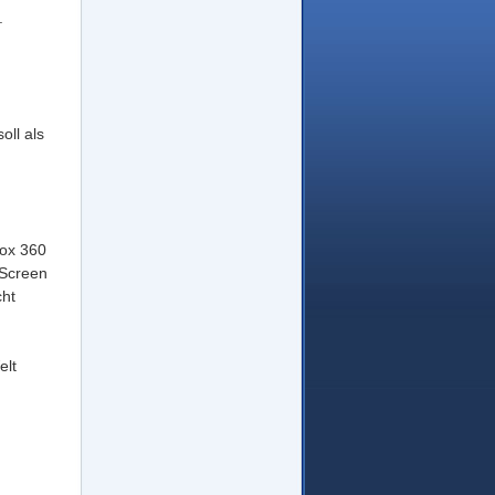
.
oll als
box 360
-Screen
cht
elt