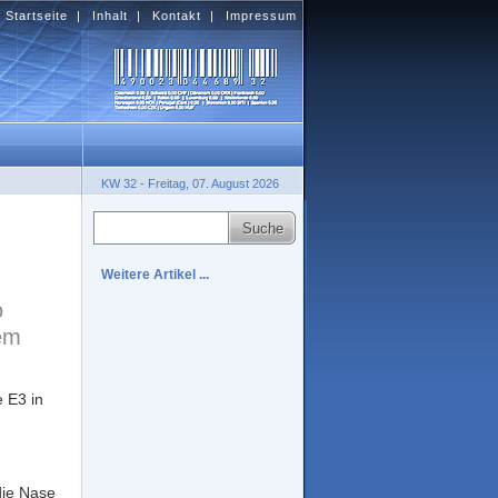
Startseite
|
Inhalt
|
Kontakt
|
Impressum
KW 32 - Freitag, 07. August 2026
Weitere Artikel ...
o
dem
e E3 in
die Nase