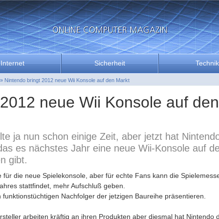
Internet
Sicherheit
Technik
»
Nintendo bringt 2012 neue Wii Konsole auf den Markt
 2012 neue Wii Konsole auf den
e ja nun schon einige Zeit, aber jetzt hat Nintend
gt das es nächstes Jahr eine neue Wii-Konsole auf 
n gibt.
e für die neue Spielekonsole, aber für echte Fans kann die Spielemess
ahres stattfindet, mehr Aufschluß geben.
 funktionstüchtigen Nachfolger der jetzigen Baureihe präsentieren.
teller arbeiten kräftig an ihren Produkten aber diesmal hat Nintendo 