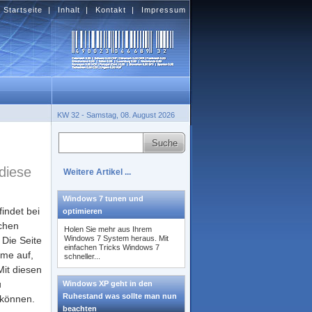
Startseite
|
Inhalt
|
Kontakt
|
Impressum
KW 32 - Samstag, 08. August 2026
diese
Weitere Artikel ...
Windows 7 tunen und
indet bei
optimieren
ichen
Holen Sie mehr aus Ihrem
Windows 7 System heraus. Mit
. Die Seite
einfachen Tricks Windows 7
mme auf,
schneller...
Mit diesen
u
Windows XP geht in den
Ruhestand was sollte man nun
 können.
beachten