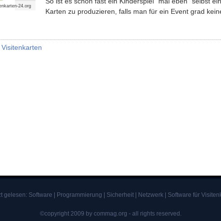
So ist es schon fast ein Kinderspiel "mal eben" selbst ei
enkarten-24.org
Karten zu produzieren, falls man für ein Event grad kei
Visitenkarten
zt gelesen:
Software
|
Programmierung
|
Sicherheit
|
Netzwerk
|
Software für Visiten
©copyright 2009 by commag.org - all rights reserved.