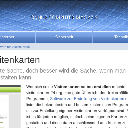
Internet
Sicherheit
Technik
ware für Visitenkarten
itenkarten
gute Sache, doch besser wird die Sache, wenn man 
estalten kann.
Wer sich seine
Visitenkarten selbst erstellen
möchte, f
visitenkarten-24.org eine gute Übersicht der frei erhältl
Programme,
Software zur Erstellung von Visitenkarten
listet die bekanntesten und besten kostenlosen Progra
die zur Erstellung eigener Visitenkarten verfügbar sind. 
ist es für jeden möglich, einfach seine eigenen Karten z
gestalten und diese dann anschliessend ausdrucken zu