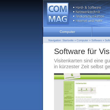
Computer
Navigation:
Startseite
»
Computer
»
Software
»
Soft
Software für Vis
Visitenkarten sind eine 
in kürzester Zeit selbst g