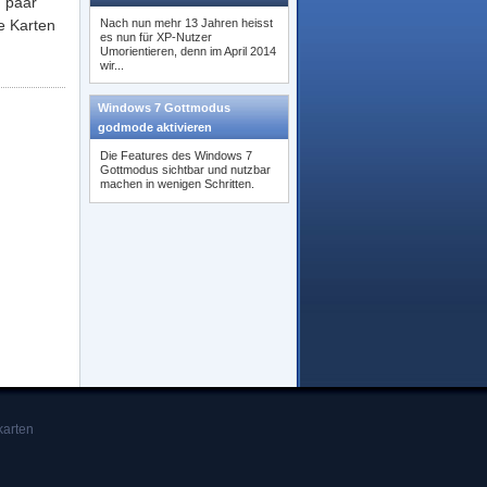
n paar
ne Karten
Nach nun mehr 13 Jahren heisst
es nun für XP-Nutzer
Umorientieren, denn im April 2014
wir...
Windows 7 Gottmodus
godmode aktivieren
Die Features des Windows 7
Gottmodus sichtbar und nutzbar
machen in wenigen Schritten.
karten