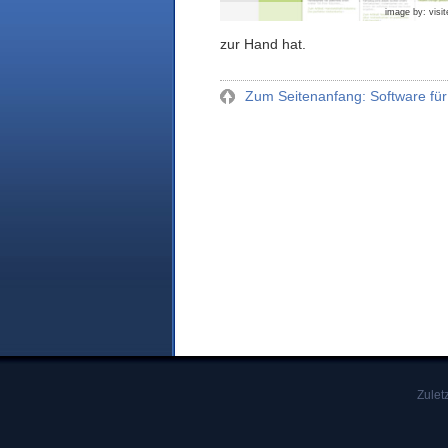
image by: visit
zur Hand hat.
Zum Seitenanfang: Software für 
Zulet